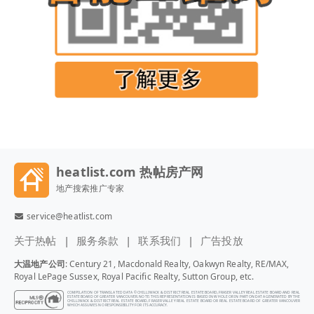
heatlist.com 热帖房产网
地产搜索推广专家
service@heatlist.com
关于热帖
服务条款
联系我们
广告投放
大温地产公司
: Century 21, Macdonald Realty, Oakwyn Realty, RE/MAX,
Royal LePage Sussex, Royal Pacific Realty, Sutton Group, etc.
COMPILATION OF TRANSLATED DATA © CHILLIWACK & DISTRICT REAL ESTATE BOARD, FRASER VALLEY REAL ESTATE BOARD AND REAL
ESTATE BOARD OF GREATER VANCOUVER. NOTE: THIS REPRESENTATION IS BASED IN WHOLE OR IN PART ON DATA GENERATED BY THE
CHILLIWACK & DISTRICT REAL ESTATE BOARD, FRASER VALLEY REAL ESTATE BOARD OR REAL ESTATE BOARD OF GREATER VANCOUVER
WHICH ASSUMES NO RESPONSIBILITY FOR ITS ACCURACY.