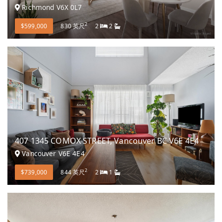
Richmond V6X 0L7
2
$599,000
830 英尺
2
2
407 1345 COMOX STREET, Vancouver BC V6E 4E4
Vancouver V6E 4E4
2
$739,000
844 英尺
2
1