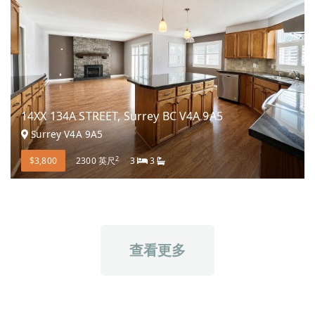
14XX 134A STREET, Surrey BC V4A 9A5
Surrey V4A 9A5
2
$3,800
2300 英尺
3
3
查看更多