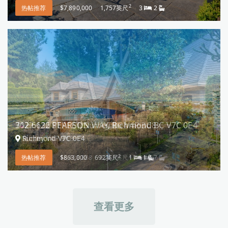
2
热帖推荐
$7,890,000
1,757英尺
3
2
702 6622 PEARSON WAY, Richmond BC V7C 0E4
Richmond V7C 0E4
2
热帖推荐
$863,000
692英尺
1
1
查看更多