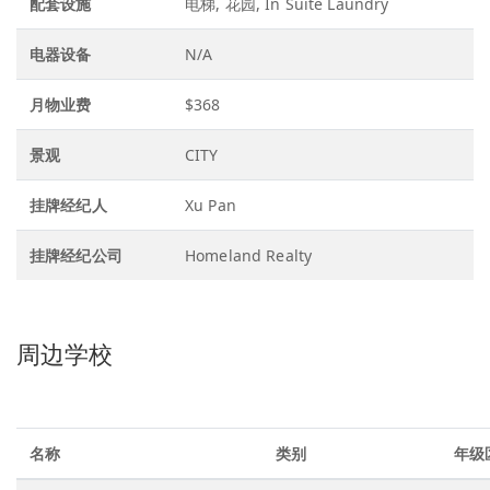
配套设施
电梯, 花园, In Suite Laundry
电器设备
N/A
月物业费
$368
景观
CITY
挂牌经纪人
Xu Pan
挂牌经纪公司
Homeland Realty
周边学校
名称
类别
年级