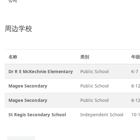
公司
周边学校
名称
类别
年
Dr R E McKechnie Elementary
Public School
K-7
Magee Secondary
Public School
8-1
Magee Secondary
Public School
8-1
St Regis Secondary School
Independent School
10-