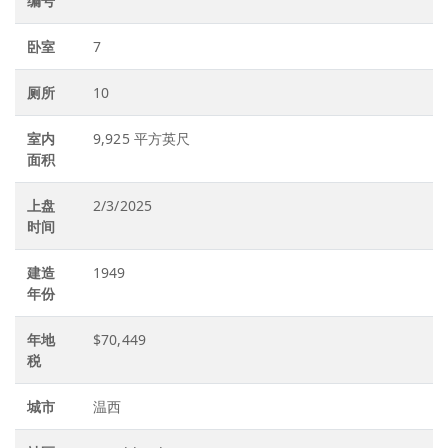
编号
卧室
7
厕所
10
室内
9,925 平方英尺
面积
上盘
2/3/2025
时间
建造
1949
年份
年地
$70,449
税
城市
温西