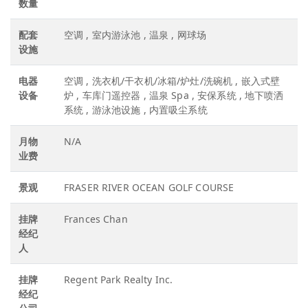
数量
配套
空调 , 室内游泳池 , 温泉 , 网球场
设施
电器
空调 , 洗衣机/干衣机/冰箱/炉灶/洗碗机 , 嵌入式壁
设备
炉 , 车库门遥控器 , 温泉 Spa , 安保系统 , 地下喷洒
系统 , 游泳池设施 , 内置吸尘系统
月物
N/A
业费
景观
FRASER RIVER OCEAN GOLF COURSE
挂牌
Frances Chan
经纪
人
挂牌
Regent Park Realty Inc.
经纪