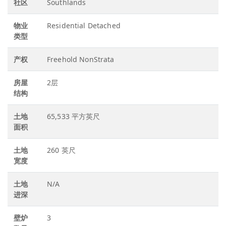
社区
Southlands
物业
Residential Detached
类型
产权
Freehold NonStrata
房屋
2层
结构
土地
65,533 平方英尺
面积
土地
260 英尺
宽度
土地
N/A
进深
壁炉
3