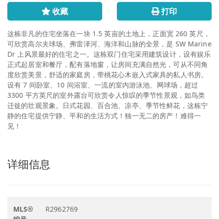
收藏
打印
这栋非凡的住宅坐落在一块 1.5 英亩的土地上，正面宽 260 英尺，
可欣赏高尔夫球场、弗雷泽河、海洋和山脉的全景，是 SW Marine
Dr 上风景最好的住宅之一。这栋双门住宅采用建筑设计，设有娱乐
正式起居室和餐厅，配有落地窗，让房间充满自然光，可从不同角
度欣赏美景，舒适的家庭房，带桃花心木嵌入式家具的私人书房。
设有 7 间卧室、10 间浴室、一流的室内游泳池、网球场，超过
3300 平方英尺的室外露台可欣赏令人惊叹的季节性景观，如鸟类
迁徙的壮观景象。日式花园、百合池、凉亭、季节性鲜花，这栋宁
静的住宅提供宁静、平和的生活方式！独一无二的房产！难得一
见！
详细信息
MLS®
R2962769